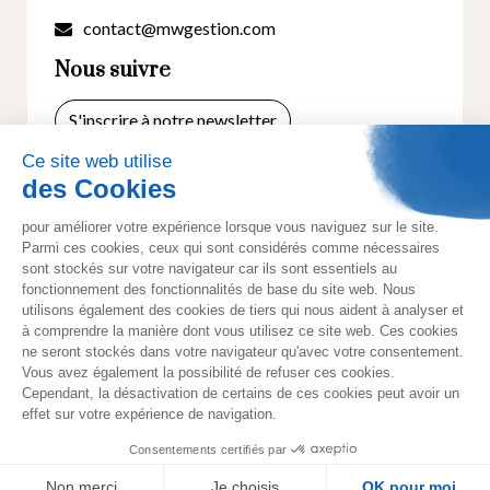
contact@mwgestion.com
Nous suivre
S'inscrire à notre newsletter
© 2025 Tous droits réservés. Créé par
Actusite.fr
-
Mentions légales
-
Cookies
- Politique de
confidentialité
Lexique
Nos informations réglementaires