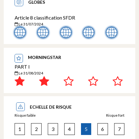
GLOBES
Article 8 classification SFDR
Le 31/07/2024
MORNINGSTAR
PART I
Le 31/08/2024
ECHELLE DE RISQUE
Risque faible
Risque fort
1
2
3
4
5
6
7