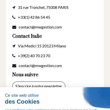
31 rue Tronchet, 75008 PARIS
+33(1) 42 86 54 45
contact@mwgestion.com
Contact Italie
Via Medici 15 20123 Milano
+39(2) 40 70 23 70
contact@mwgestion.com
Nous suivre
S'inscrire à notre newsletter
© 2025 Tous droits réservés. Créé par
Actusite.fr
-
Mentions légales
-
Cookies
- Politique de