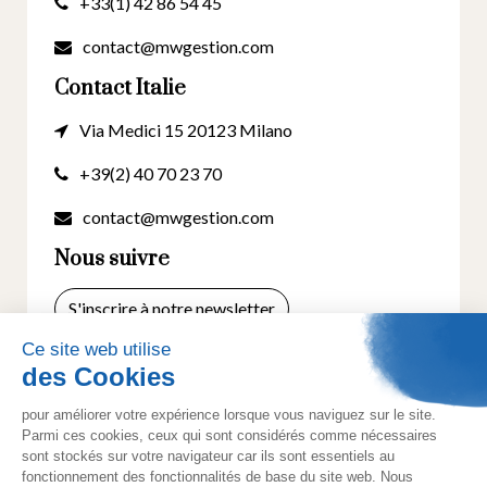
+33(1) 42 86 54 45
contact@mwgestion.com
Contact Italie
Via Medici 15 20123 Milano
+39(2) 40 70 23 70
contact@mwgestion.com
Nous suivre
S'inscrire à notre newsletter
© 2025 Tous droits réservés. Créé par
Actusite.fr
-
Mentions légales
-
Cookies
- Politique de
confidentialité