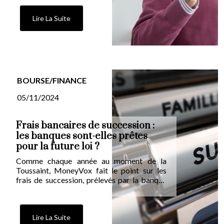
Lire La Suite
BOURSE/FINANCE
05/11/2024
Frais bancaires de succession :
les banques sont-elles prêtes
pour la future loi ?
Comme chaque année au moment de la
Toussaint, MoneyVox fait le point sur les
frais de succession, prélevés par la banque
sur les avoirs d’un client décédé avant
transfert des fonds à ses héritiers.
Lire La Suite