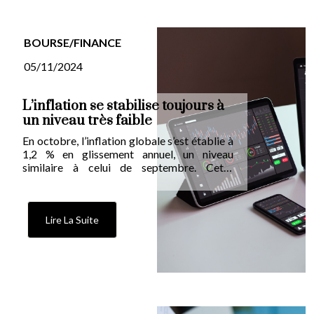
BOURSE/FINANCE
05/11/2024
L’inflation se stabilise toujours à
un niveau très faible
En octobre, l’inflation globale s’est établie à
1,2 % en glissement annuel, un niveau
similaire à celui de septembre. Cette
tendance suggère que la désinflation
pourrait être durable, avec une inflation
probablement inférieure à 2 % dans les mois
à venir.
Lire La Suite