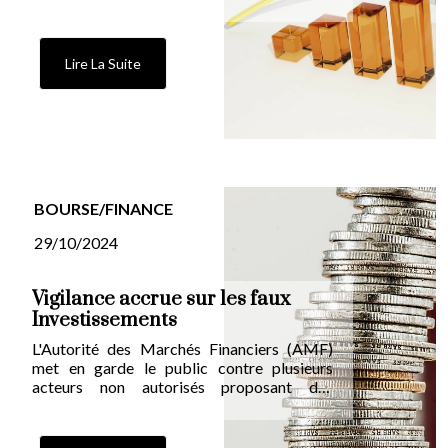
comme une véritable classe d'actifs et non
comme une opportunité passagère.
Lire La Suite
BOURSE/FINANCE
29/10/2024
Vigilance accrue sur les faux
Investissements
L'Autorité des Marchés Financiers (AMF)
met en garde le public contre plusieurs
acteurs non autorisés proposant des
investissements dans des biens divers tels
que les diamants, les cryptomonnaies, le vin
et les cheptels bovins.