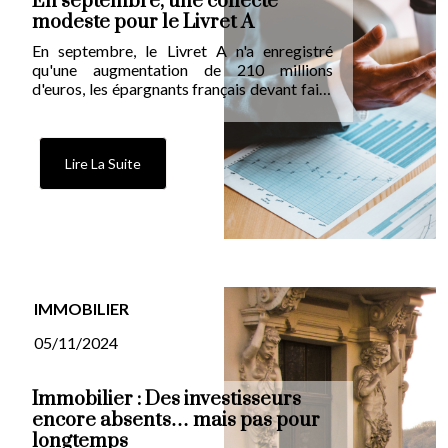
En septembre, une collecte
modeste pour le Livret A
En septembre, le Livret A n'a enregistré
qu'une augmentation de 210 millions
d'euros, les épargnants français devant faire
face aux dépenses de la rentrée et au
règlement des impôts en octobre.
Lire La Suite
IMMOBILIER
05/11/2024
Immobilier : Des investisseurs
encore absents… mais pas pour
longtemps