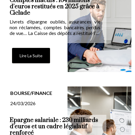
Comptes inactifs : 164 millions
d’euros restitués en 2025 grâce à
Ciclade
Livrets d’épargne oubliés, assurances vie
non réclamées, comptes bancaires perdus
de vue… La Caisse des dépôts a restitué l’an
dernier 164 millions d’euros à des ayants
droit. Un sujet trop souvent négligé qui
mérite une place dans votre bilan
patrimonial.
Lire La Suite
BOURSE/FINANCE
24/03/2026
Épargne salariale : 230 milliards
d’euros et un cadre législatif
renforcé