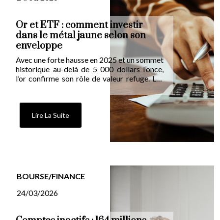
Or et ETF : comment investir
dans le métal jaune selon son
enveloppe
Avec une forte hausse en 2025 et un sommet
historique au-delà de 5 000 dollars l’once,
l’or confirme son rôle de valeur refuge. Les
ETF offrent un accès simple à cette classe
d’actifs, mais les options diffèrent
sensiblement selon que l'on détient un PEA
ou un compte-titres.
Lire La Suite
BOURSE/FINANCE
24/03/2026