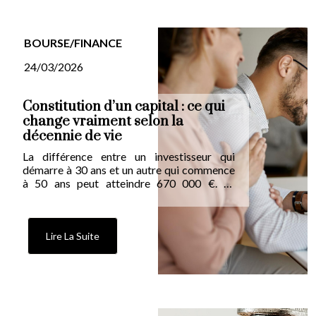
BOURSE/FINANCE
24/03/2026
Constitution d’un capital : ce qui
change vraiment selon la
décennie de vie
La différence entre un investisseur qui
démarre à 30 ans et un autre qui commence
à 50 ans peut atteindre 670 000 €. Le
facteur déterminant n’est ni le revenu ni la
capacité d’épargne, mais le temps. Voici
comment adapter concrètement la stratégie
à chaque âge de la vie.
Lire La Suite