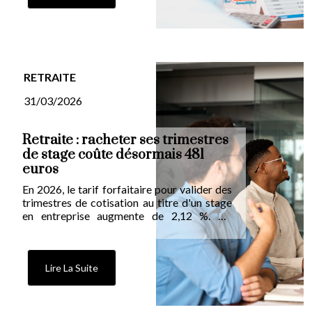
de confirmer jusqu'au Conseil d'État.
RETRAITE
31/03/2026
Retraite : racheter ses trimestres
de stage coûte désormais 481
euros
En 2026, le tarif forfaitaire pour valider des
trimestres de cotisation au titre d'un stage
en entreprise augmente de 2,12 %. Un
dispositif méconnu, accessible sous
conditions, qui combine avantage retraite et
levier fiscal. Mode d'emploi.
Lire La Suite