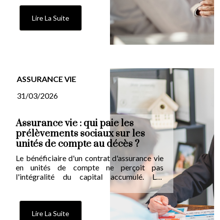
marqué pour les chômeurs, qui masque
toutefois la persistance d'inégalités
Lire La Suite
structurelles.
ASSURANCE VIE
31/03/2026
Assurance vie : qui paie les
prélèvements sociaux sur les
unités de compte au décès ?
Le bénéficiaire d'un contrat d'assurance vie
en unités de compte ne perçoit pas
l'intégralité du capital accumulé. Les
prélèvements sociaux sont déduits au
moment du décès du souscripteur, et c'est
juridiquement ce dernier qui en reste le
redevable. Un principe que la justice vient
Lire La Suite