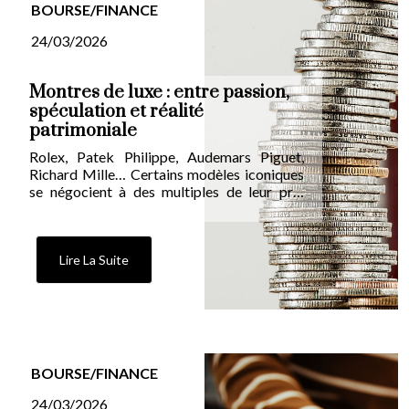
BOURSE/FINANCE
24/03/2026
Montres de luxe : entre passion,
spéculation et réalité
patrimoniale
Rolex, Patek Philippe, Audemars Piguet,
Richard Mille… Certains modèles iconiques
se négocient à des multiples de leur prix
boutique. Mais derrière l’engouement
médiatique, le marché reste volatil et
exigeant. Ce que vous devez savoir avant de
considérer l’horlogerie comme un
Lire La Suite
placement.
BOURSE/FINANCE
24/03/2026