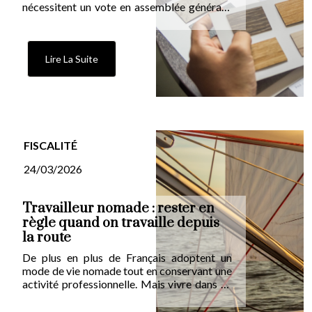
nécessitent un vote en assemblée générale,
même sur les parties à usage privatif. Rappel
des règles, des majorités requises et des
recours possibles.
Lire La Suite
FISCALITÉ
24/03/2026
Travailleur nomade : rester en
règle quand on travaille depuis
la route
De plus en plus de Français adoptent un
mode de vie nomade tout en conservant une
activité professionnelle. Mais vivre dans un
van ne dispense pas d’obligations fiscales.
Voici les solutions concrètes pour que vos