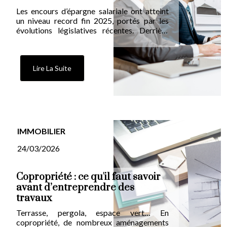
Les encours d’épargne salariale ont atteint
un niveau record fin 2025, portés par les
évolutions législatives récentes. Derrière
ces chiffres, des opportunités concrètes
pour vos clients salariés et dirigeants de
PME.
Lire La Suite
IMMOBILIER
24/03/2026
Copropriété : ce qu'il faut savoir
avant d’entreprendre des
travaux
Terrasse, pergola, espace vert… En
copropriété, de nombreux aménagements