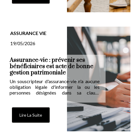
dépendance, lui, reste largement sous-
exploité.
ASSURANCE VIE
19/05/2026
Assurance-vie : prévenir ses
bénéficiaires est acte de bonne
gestion patrimoniale
Un souscripteur d'assurance-vie n'a aucune
obligation légale d'informer la ou les
personnes désignées dans sa clause
bénéficiaire. Pourtant, la pratique se révèle
souvent contre-productive : avec plus de 7
milliards d'euros de comptes et contrats
inactifs recensés par la Caisse des dépôts en
Lire La Suite
2025, le silence transmis aux héritiers peut
transformer un placement en capital
fantôme.