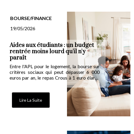
BOURSE/FINANCE
19/05/2026
Aides aux étudiants : un budget
rentrée moins lourd qu'il n'y
paraît
Entre l'APL pour le logement, la bourse sur
critères sociaux qui peut dépasser 6 000
euros par an, le repas Crous à 1 euro élargi,
l'aide Mobili-Jeune pour les alternants et le
prêt étudiant garanti par l'État, la France
dispose d'une panoplie d'aides souvent
sous-utilisées. Décryptage des dispositifs et
Lire La Suite
de leurs modalités d'accès.