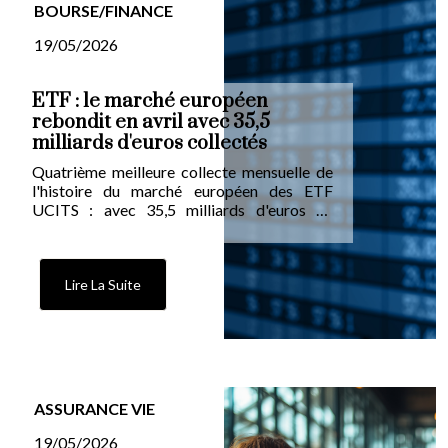
BOURSE/FINANCE
19/05/2026
ETF : le marché européen
rebondit en avril avec 35,5
milliards d'euros collectés
Quatrième meilleure collecte mensuelle de
l'histoire du marché européen des ETF
UCITS : avec 35,5 milliards d'euros de
souscriptions nettes en avril, le segment
efface la mollesse de mars (10 milliards). Les
actions captent les trois quarts des flux,
portées par l'apaisement géopolitique entre
Lire La Suite
Washington et Téhéran. Sur l'obligataire, les
investisseurs basculent vers les expositions
toutes maturités.
ASSURANCE VIE
19/05/2026