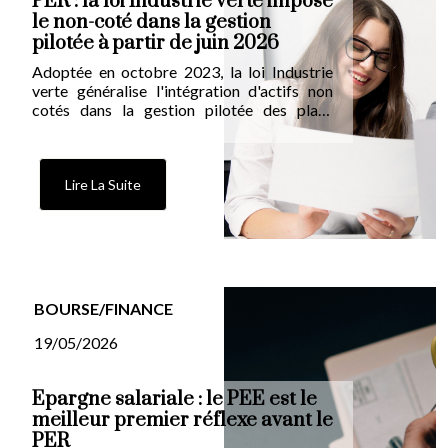
PER : la loi Industrie verte impose
le non-coté dans la gestion
pilotée à partir de juin 2026
Adoptée en octobre 2023, la loi Industrie
verte généralise l'intégration d'actifs non
cotés dans la gestion pilotée des plans
d'épargne retraite. Déjà appliquée aux PER
individuels depuis octobre 2024, la règle
s'étendra aux PER collectifs à partir du 30
juin 2026. Une part de 0 à 15 % d'actifs non
Lire La Suite
cotés, selon le profil et l'horizon de
l'épargnant, viendra alors flécher l'épargne
vers les PME et ETI françaises.
BOURSE/FINANCE
19/05/2026
Épargne salariale : le PEE est le
meilleur premier réflexe avant le
PER