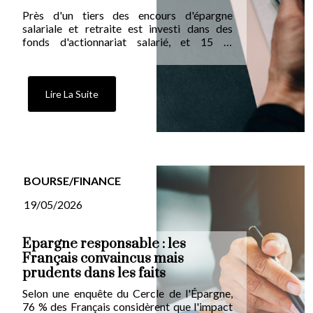
Près d'un tiers des encours d'épargne
salariale et retraite est investi dans des
fonds d'actionnariat salarié, et 15 %
seulement en fonds monétaires. Mais le bon
placement dépend d'abord d'un arbitrage
en amont : faut-il privilégier le PEE,
débloquable à cinq ans, ou le PER, bloqué
Lire La Suite
jusqu'à la retraite ? Les règles ont évolué, les
supports aussi.
BOURSE/FINANCE
19/05/2026
Épargne responsable : les
Français convaincus mais
prudents dans les faits
Selon une enquête du Cercle de l'Épargne,
76 % des Français considèrent que l'impact