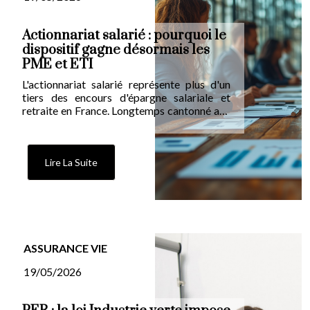
Actionnariat salarié : pourquoi le
dispositif gagne désormais les
PME et ETI
L'actionnariat salarié représente plus d'un
tiers des encours d'épargne salariale et
retraite en France. Longtemps cantonné aux
grands groupes cotés du CAC 40, il s'étend
désormais aux entreprises de taille
intermédiaire et aux PME, avec 280 fonds
non cotés dédiés en 2024 contre 258 en
Lire La Suite
2023. Décote, abondement, garantie en
capital : les mécanismes se diversifient.
ASSURANCE VIE
19/05/2026