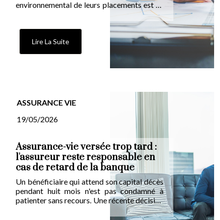
environnemental de leurs placements est un
sujet important. Pourtant, seul un sur cinq
détient effectivement un produit
responsable. Entre méfiance face au
greenwashing, complexité des labels et
Lire La Suite
arbitrages liés au pouvoir d'achat, le
passage à l'acte reste freiné.
ASSURANCE VIE
19/05/2026
Assurance-vie versée trop tard :
l'assureur reste responsable en
cas de retard de la banque
Un bénéficiaire qui attend son capital décès
pendant huit mois n'est pas condamné à
patienter sans recours. Une récente décision
du Médiateur de l'Assurance rappelle qu'un
assureur reste responsable des