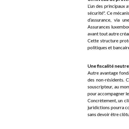
L’un des principaux a
sécurité". Ce mécani
d’assurance, via u
Assurances luxembourg
avant tout autre créan
Cette structure prot
politiques et bancair
Une fiscalité neutr
Autre avantage fonda
des non-résidents. C
souscripteur, au mome
pour accompagner les 
Concrètement, un clie
juridictions pourra 
sans devoir être clôt