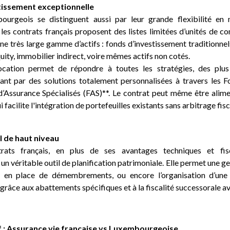
stissement exceptionnelle
ourgeois se distinguent aussi par leur grande flexibilité en
e les contrats français proposent des listes limitées d’unités de 
e très large gamme d’actifs : fonds d’investissement traditionnels,
quity, immobilier indirect, voire mêmes actifs non cotés.
location permet de répondre à toutes les stratégies, des plu
ant par des solutions totalement personnalisées à travers les F
d’Assurance Spécialisés (FAS)**. Le contrat peut même être alim
ui facilite l'intégration de portefeuilles existants sans arbitrage fi
l de haut niveau
trats français, en plus de ses avantages techniques et fisca
n véritable outil de planification patrimoniale. Elle permet une ges
se en place de démembrements, ou encore l’organisation d’une
grâce aux abattements spécifiques et à la fiscalité successorale a
 : Assurance vie française vs Luxembourgeoise