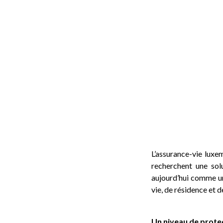
L’assurance-vie lux
recherchent une solu
aujourd’hui comme un
vie, de résidence et 
Un niveau de protec