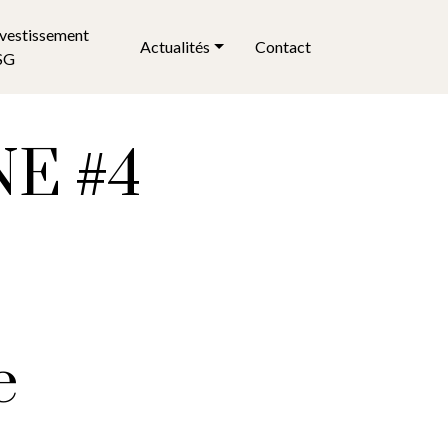
nvestissement
Actualités
Contact
SG
NE #4
e