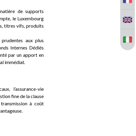
 matière de supports
compte, le Luxembourg
 titres vifs, produits
s prudentes aux plus
onds Internes Dédiés
enté par un apport en
scal immédiat.
ux, l’assurance-vie
tion fine de la clause
 transmission à coût
vantageuse.