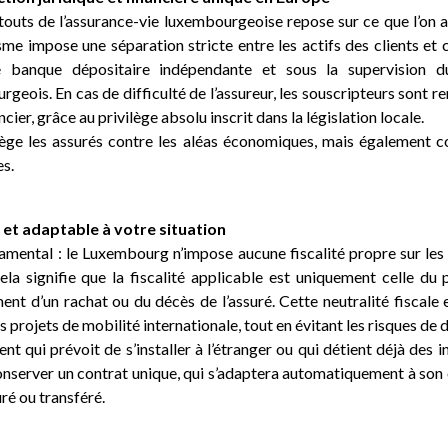
touts de l’assurance-vie luxembourgeoise repose sur ce que l’on a
sme impose une séparation stricte entre les actifs des clients et
ne banque dépositaire indépendante et sous la supervision 
eois. En cas de difficulté de l’assureur, les souscripteurs sont r
cier, grâce au privilège absolu inscrit dans la législation locale.
ège les assurés contre les aléas économiques, mais également co
es.
e et adaptable à votre situation
mental : le Luxembourg n’impose aucune fiscalité propre sur les
ela signifie que la fiscalité applicable est uniquement celle du
nt d’un rachat ou du décès de l’assuré. Cette neutralité fiscale e
projets de mobilité internationale, tout en évitant les risques de 
nt qui prévoit de s’installer à l’étranger ou qui détient déjà des i
conserver un contrat unique, qui s’adaptera automatiquement à son 
uré ou transféré.